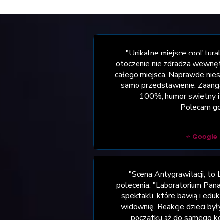
"Unikalne miejsce cool'tura
otoczenie nie zdradza wewnęt
całego miejsca. Naprawde nies
samo przedstawienie. Zaan
100%, humor swietny i 
Polecam go
⭐ Google
"Scena Antygrawitacji, to 
polecenia. "Laboratorium Pana
spektakli, które bawią i eduk
widownię. Reakcje dzieci by
początku aż do samego k