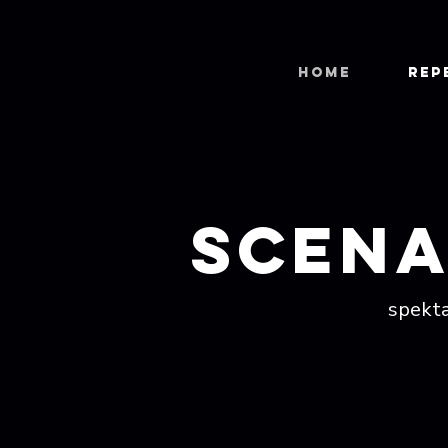
HOME
REP
scena
spekta