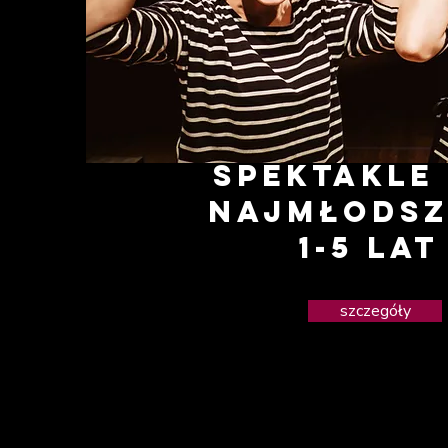
spektakle
najmłods
1-5 lat
szczegóły