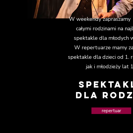
W weekendy zapraszamy
całymi rodzinami na naj
spektakle dla młodych 
W repertuarze mamy z
spektakle dla dzieci od 1. r
jak i młodzieży lat 
spektak
dla rodz
repertuar