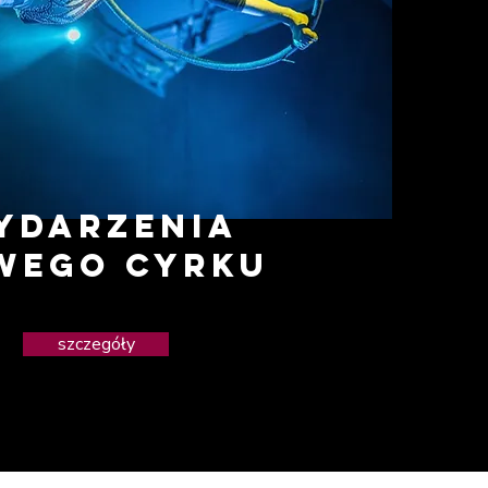
ydarzenia
wego cyrku
szczegóły