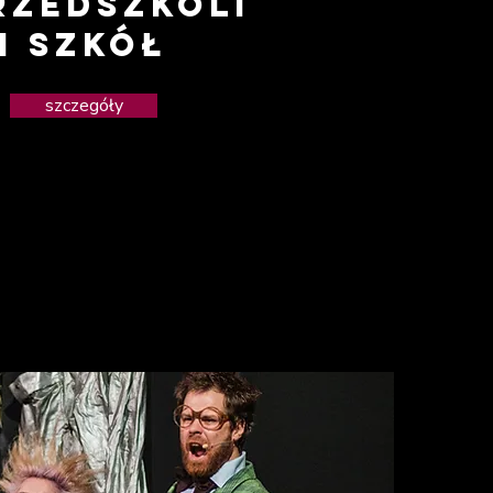
rzedszkoli
i szkół
szczegóły