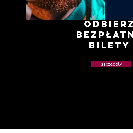
odbier
bezpłat
bilety
szczegóły