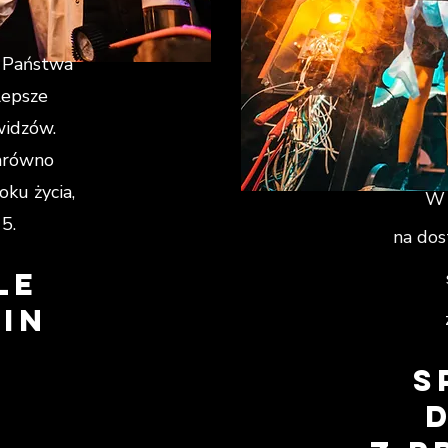
 Państwa
lepsze
widzów.
arówno
oku życia,
W 
15.
na dos
le
in
s