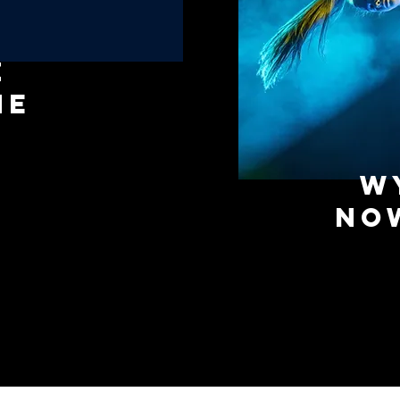
z
ne
w
no