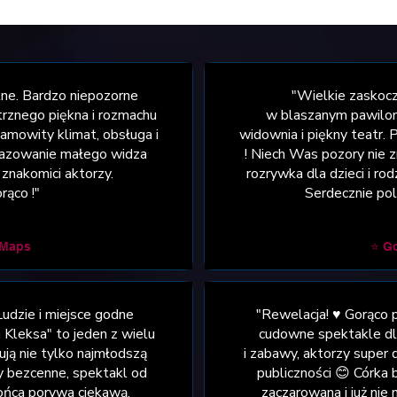
lne. Bardzo niepozorne
"Wielkie zaskocz
rznego piękna i rozmachu
w blaszanym pawiloni
amowity klimat, obsługa i
widownia i piękny teatr. P
gazowanie małego widza
! Niech Was pozory nie 
znakomici aktorzy.
rozrywka dla dzieci i r
rąco !"
Serdecznie pol
 Maps
⭐ G
Ludzie i miejsce godne
"Rewelacja! ♥️ Gorąco
 Kleksa" to jeden z wielu
cudowne spektakle dla
ują nie tylko najmłodszą
i zabawy, aktorzy super
ły bezcenne, spektakl od
publiczności 😊 Córka 
ońca porywa ciekawą,
zaczarowana i już nie