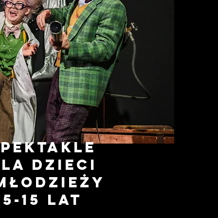
spektakle
la dzieci
 młodzieży
5-15 lat