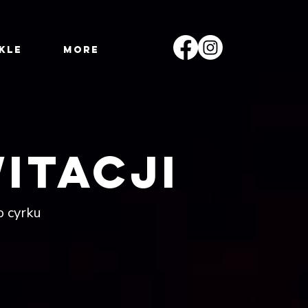
kle
More
itacji
o cyrku