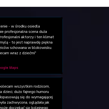
enie - w środku osiedla
e profesjonalna scena duża
rofesjonalni aktorzy i ten klimat
zmylą - to jest naprawdę piękna
odziców schowana w blokowisku.
ecam wraz z dziećmi"
oogle Maps
 polecam wszystkim rodzicom,
 dzieci, dużo fajnego humoru
 dopasowują się do wymagającej
była zachwycona, oglądała jak
 może doczekać się kolejnego