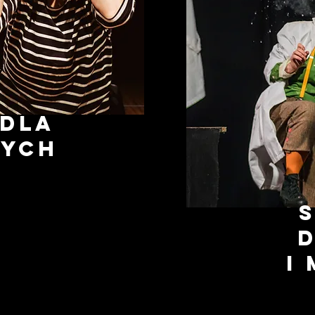
 dla
zych
d
i