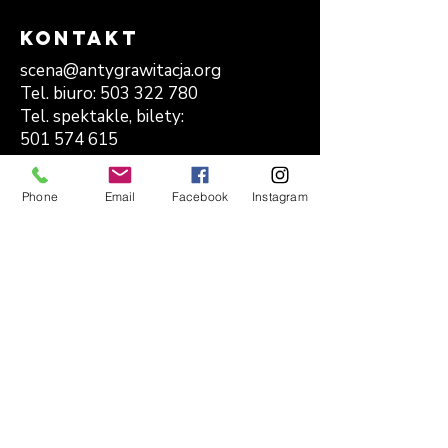
Kontakt
scena@antygrawitacja.org
Tel. biuro:
503 322 780
Tel. spektakle, bilety:
501 574 615
ul. Jodłowa 25
71-114 Szczecin
Phone
Email
Facebook
Instagram
zapisz się do
newslettera
bądź z nami na bieżąco!
Email
zapisz mnie